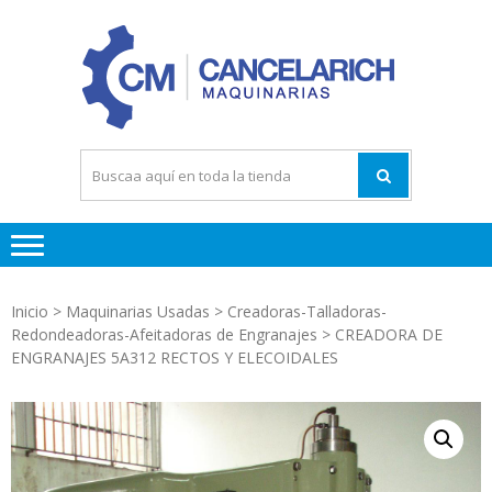
Saltar
Saltar
a
al
la
contenido
navegación
Maquinari
Tornos
Fresador
Rectificad
Inicio
>
Maquinarias Usadas
>
Creadoras-Talladoras-
Redondeadoras-Afeitadoras de Engranajes
> CREADORA DE
ENGRANAJES 5A312 RECTOS Y ELECOIDALES