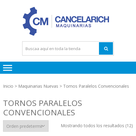
Saltar
Saltar
a
al
la
contenido
navegación
Maquinari
Tornos
Fresador
Rectificad
Inicio
>
Maquinarias Nuevas
> Tornos Paralelos Convencionales
TORNOS PARALELOS
CONVENCIONALES
Mostrando todos los resultados (12)