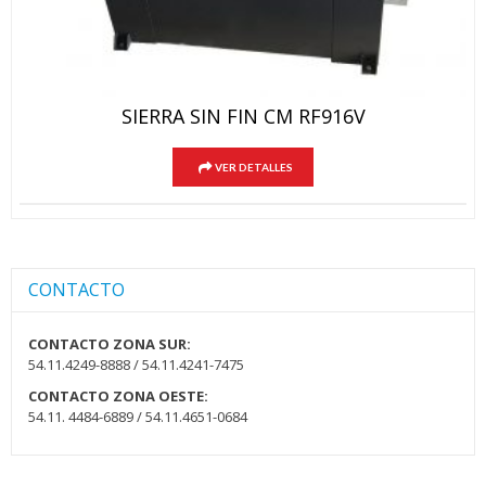
SIERRA SIN FIN CM RF916V
VER DETALLES
CONTACTO
CONTACTO ZONA SUR:
54.11.4249-8888 / 54.11.4241-7475
CONTACTO ZONA OESTE:
54.11. 4484-6889 / 54.11.4651-0684