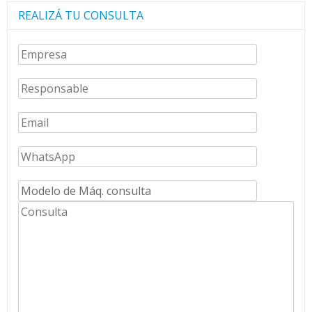
REALIZÁ TU CONSULTA