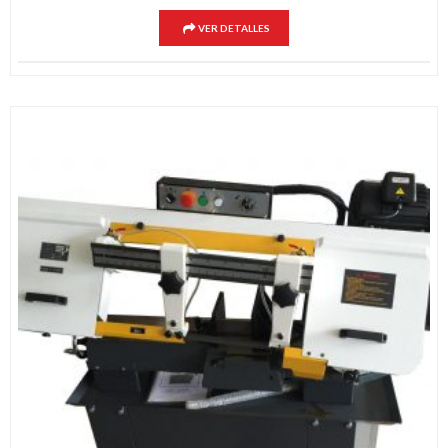
VER DETALLES