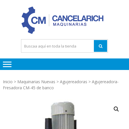
Saltar
Saltar
a
al
la
contenido
navegación
Maquinari
Tornos
Fresador
Rectificad
Inicio
>
Maquinarias Nuevas
>
Agujereadoras
> Agujereadora-
Fresadora CM-45 de banco